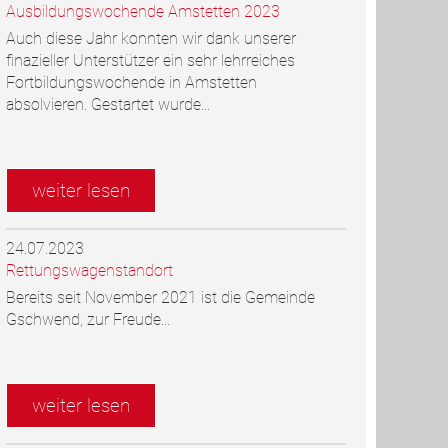
Ausbildungswochende Amstetten 2023
Auch diese Jahr konnten wir dank unserer
finazieller Unterstützer ein sehr lehrreiches
Fortbildungswochende in Amstetten
absolvieren. Gestartet wurde...
weiter lesen
24.07.2023
Rettungswagenstandort
Bereits seit November 2021 ist die Gemeinde
Gschwend, zur Freude...
weiter lesen